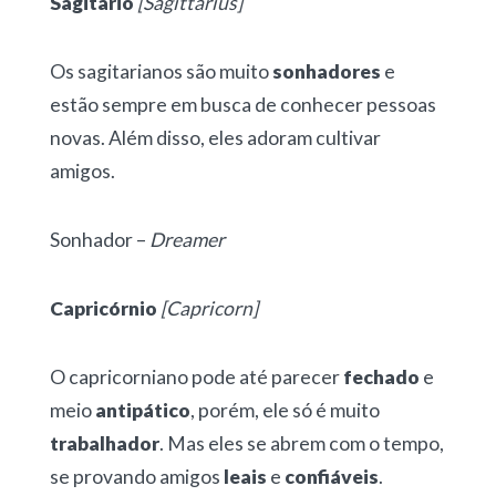
Sagitário
[Sagittarius]
Os sagitarianos são muito
sonhadores
e
estão sempre em busca de conhecer pessoas
novas. Além disso, eles adoram cultivar
amigos.
Sonhador –
Dreamer
Capricórnio
[Capricorn]
O capricorniano pode até parecer
fechado
e
meio
antipático
, porém, ele só é muito
trabalhador
. Mas eles se abrem com o tempo,
se provando amigos
leais
e
confiáveis
.