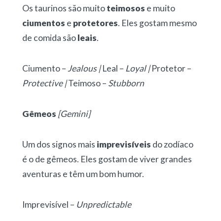
Os taurinos são muito
teimosos
e muito
ciumentos
e
protetores
. Eles gostam mesmo
de comida são
leais
.
Ciumento –
Jealous |
Leal –
Loyal |
Protetor –
Protective |
Teimoso –
Stubborn
Gêmeos
[Gemini]
Um dos signos mais
imprevisíveis
do zodíaco
é o de gêmeos. Eles gostam de viver grandes
aventuras e têm um bom humor.
Imprevisível –
Unpredictable