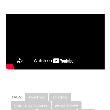
TAGS:
adjectives
adjetivos
brazilianportuguese
personalidade