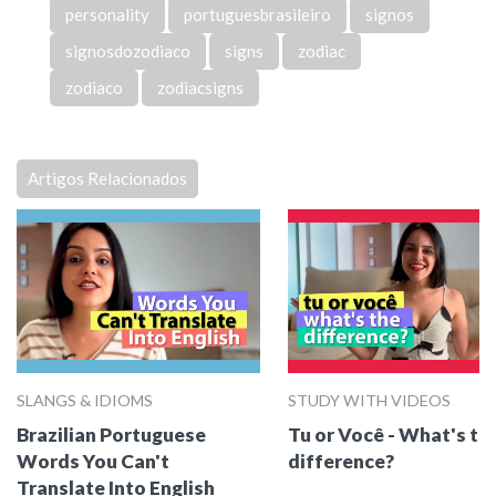
personality
portuguesbrasileiro
signos
signosdozodiaco
signs
zodiac
zodiaco
zodiacsigns
Artigos Relacionados
SLANGS & IDIOMS
STUDY WITH VIDEOS
Brazilian Portuguese
Tu or Você - What's th
Words You Can't
difference?
Translate Into English