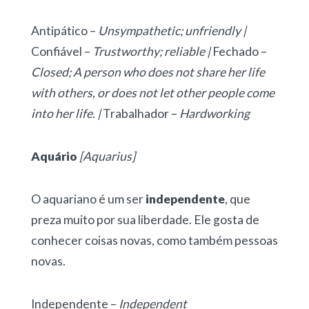
Antipático –
Unsympathetic; unfriendly |
Confiável –
Trustworthy; reliable |
Fechado –
Closed; A person who does not share her life
with others, or does not let other people come
into her life. |
Trabalhador –
Hardworking
Aquário
[Aquarius]
O aquariano é um ser
independente
, que
preza muito por sua liberdade. Ele gosta de
conhecer coisas novas, como também pessoas
novas.
Independente –
Independent