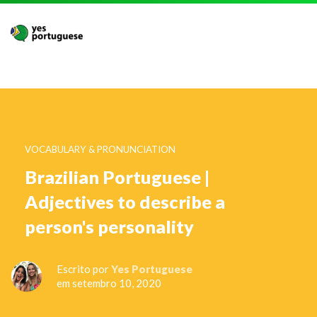
VOCABULARY & PRONUNCIATION
Brazilian Portuguese |
Adjectives to describe a
person's personality
Escrito por
Yes Portuguese
em setembro 10, 2020