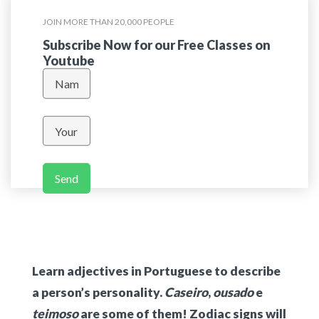
JOIN MORE THAN 20,000 PEOPLE
Subscribe Now for our Free Classes on
Youtube
Send
Learn adjectives in Portuguese to describe
a person’s personality.
Caseiro
,
ousado
e
teimoso
are some of them! Zodiac signs will