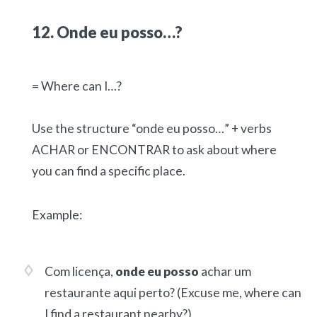
12. Onde eu posso…?
= Where can I…?
Use the structure “onde eu posso…” + verbs
ACHAR or ENCONTRAR to ask about where
you can find a specific place.
Example:
Com licença,
onde eu posso
achar um
restaurante aqui perto?
(Excuse me, where can
I find a restaurant nearby?)