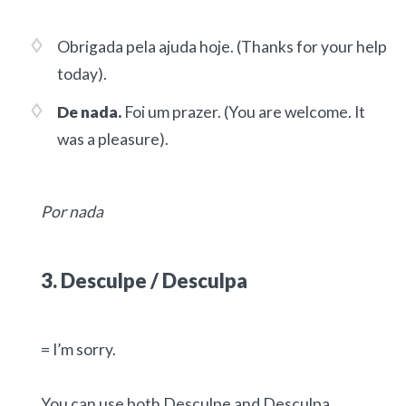
Obrigada pela ajuda hoje.
(Thanks for your help
today).
De nada.
Foi um prazer.
(You are welcome. It
was a pleasure).
Por nada
3. Desculpe / Desculpa
= I’m sorry.
You can use both Desculpe and Desculpa.