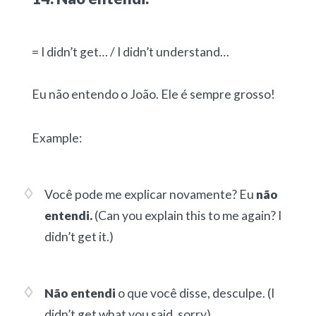
= I didn’t get… / I didn’t understand…
Eu não entendo o João. Ele é sempre grosso!
Example:
Você pode me explicar novamente? Eu
não
entendi.
(Can you explain this to me again? I
didn’t get it.)
Não entendi
o que você disse, desculpe.
(I
didn’t get what you said, sorry).