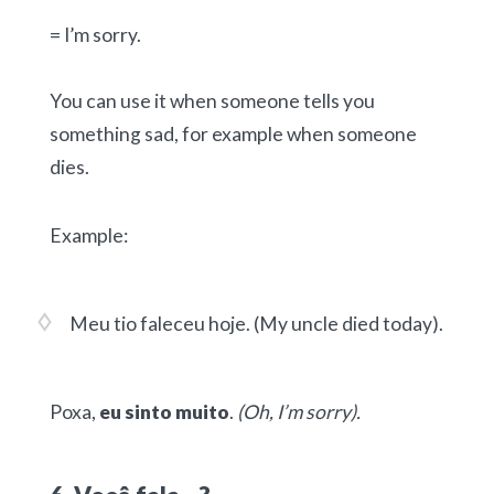
= I’m sorry.
You can use it when someone tells you
something sad, for example when someone
dies.
Example:
Meu tio faleceu hoje.
(My uncle died today).
Poxa,
eu sinto muito
.
(Oh, I’m sorry).