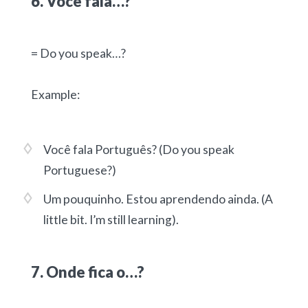
6. Você fala…?
= Do you speak…?
Example:
Você fala Português?
(Do you speak
Portuguese?)
Um pouquinho. Estou aprendendo ainda.
(A
little bit. I’m still learning).
7. Onde fica o…?