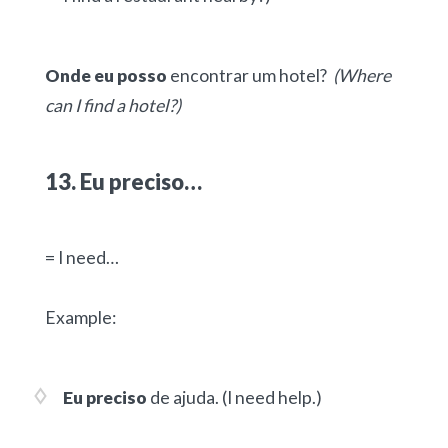
Onde eu posso
encontrar um hotel?
(Where
can I find a hotel?)
13. Eu preciso…
= I need…
Example:
Eu preciso
de ajuda.
(I need help.)