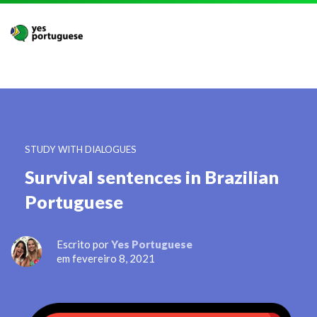
STUDY WITH DIALOGUES
Survival sentences in Brazilian
Portuguese
Escrito por
Yes Portuguese
em fevereiro 8, 2021